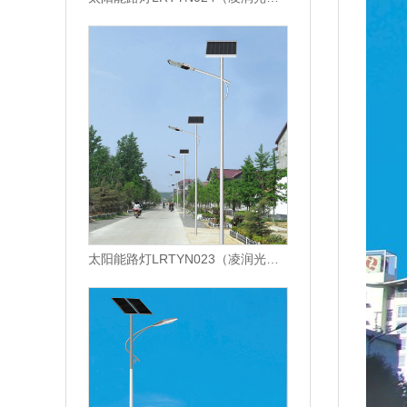
太阳能路灯LRTYN023（凌润光电）