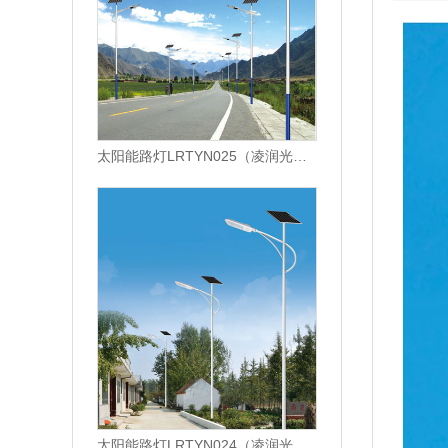
太阳能路灯LRTYN025（凌润光电）
太阳能路灯LRTYN024（凌润光电）