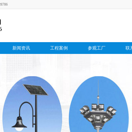
8786
新闻资讯
工程案例
参观工厂
联