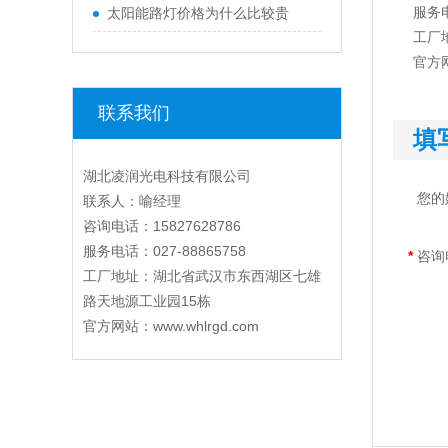
服务电
太阳能路灯价格为什么比较贵
工厂
官方
联系我们
填
湖北凌润光电科技有限公司
您的
联系人：喻经理
咨询电话：
15827628786
服务电话：
027-88865758
*
咨询
工厂地址：湖北省武汉市东西湖区七雄
路天地源工业园15栋
官方网站：
www.whlrgd.com